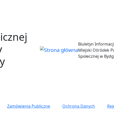
Przejdź do treści
Przejdź do menu
icznej
Biuletyn Informacj
y
Miejski Ośródek 
Społecznej w Bydg
y
Zamówienia Publiczne
Ochrona Danych
Rej