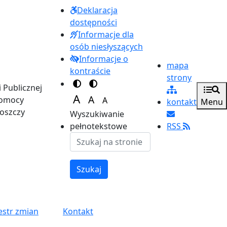
Deklaracja
dostępności
Informacje dla
osób niesłyszących
Informacje o
mapa
kontraście
strony
i Publicznej
Switch to color theme
Switch to high visibility theme
A
A
Pomocy
A
kontakt
Menu
oszczy
Set font size to 125%
Set font size to 100%
Set font size to 150%
Wyszukiwanie
RSS
pełnotekstowe
Szukaj
estr zmian
Kontakt