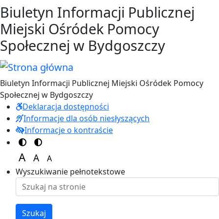
Przejdź do treści
Przejdź do menu
Biuletyn Informacji Publicznej
Miejski Ośródek Pomocy
Społecznej w Bydgoszczy
Biuletyn Informacji Publicznej Miejski Ośródek Pomocy
Społecznej w Bydgoszczy
Deklaracja dostępności
Informacje dla osób niesłyszących
Informacje o kontraście
Switch to color theme
Switch to high visibility theme
A
A
A
Set font size to 125%
Set font size to 100%
Set font size to 150%
Wyszukiwanie pełnotekstowe
Szukaj