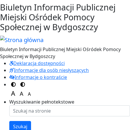
Przejdź do treści
Przejdź do menu
Biuletyn Informacji Publicznej
Miejski Ośródek Pomocy
Społecznej w Bydgoszczy
Biuletyn Informacji Publicznej Miejski Ośródek Pomocy
Społecznej w Bydgoszczy
Deklaracja dostępności
Informacje dla osób niesłyszących
Informacje o kontraście
Switch to color theme
Switch to high visibility theme
A
A
A
Set font size to 125%
Set font size to 100%
Set font size to 150%
Wyszukiwanie pełnotekstowe
Szukaj