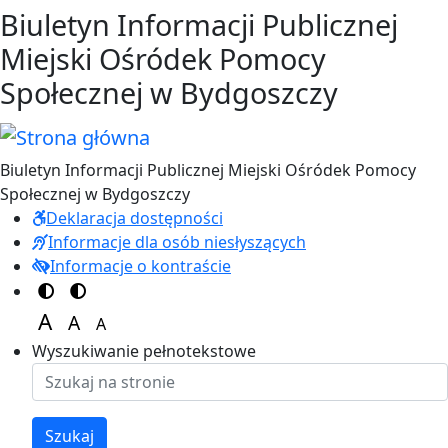
Przejdź do treści
Przejdź do menu
Biuletyn Informacji Publicznej
Miejski Ośródek Pomocy
Społecznej w Bydgoszczy
Biuletyn Informacji Publicznej Miejski Ośródek Pomocy
Społecznej w Bydgoszczy
Deklaracja dostępności
Informacje dla osób niesłyszących
Informacje o kontraście
Switch to color theme
Switch to high visibility theme
A
A
A
Set font size to 125%
Set font size to 100%
Set font size to 150%
Wyszukiwanie pełnotekstowe
Szukaj