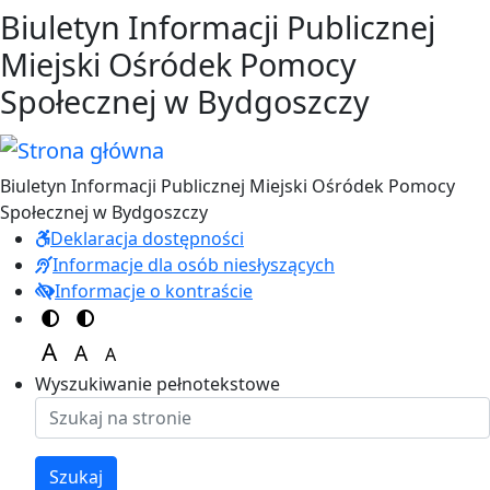
Przejdź do treści
Przejdź do menu
Biuletyn Informacji Publicznej
Miejski Ośródek Pomocy
Społecznej w Bydgoszczy
Biuletyn Informacji Publicznej Miejski Ośródek Pomocy
Społecznej w Bydgoszczy
Deklaracja dostępności
Informacje dla osób niesłyszących
Informacje o kontraście
Switch to color theme
Switch to high visibility theme
A
A
A
Set font size to 125%
Set font size to 100%
Set font size to 150%
Wyszukiwanie pełnotekstowe
Szukaj