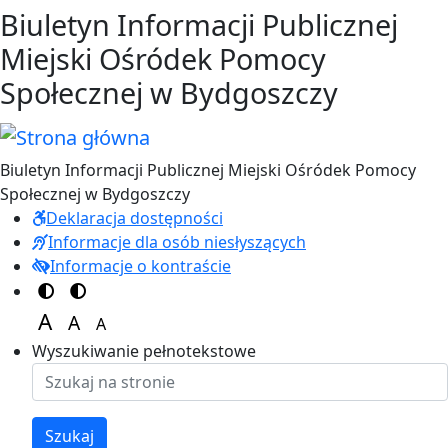
Przejdź do treści
Przejdź do menu
Biuletyn Informacji Publicznej
Miejski Ośródek Pomocy
Społecznej w Bydgoszczy
Biuletyn Informacji Publicznej Miejski Ośródek Pomocy
Społecznej w Bydgoszczy
Deklaracja dostępności
Informacje dla osób niesłyszących
Informacje o kontraście
Switch to color theme
Switch to high visibility theme
A
A
A
Set font size to 125%
Set font size to 100%
Set font size to 150%
Wyszukiwanie pełnotekstowe
Szukaj