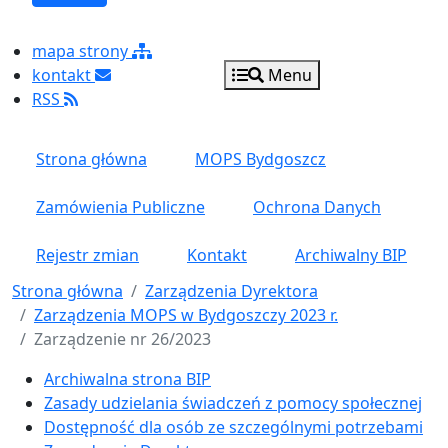
mapa strony
kontakt
Menu
RSS
Strona główna
MOPS Bydgoszcz
Zamówienia Publiczne
Ochrona Danych
Rejestr zmian
Kontakt
Archiwalny BIP
Strona główna
Zarządzenia Dyrektora
Zarządzenia MOPS w Bydgoszczy 2023 r.
Zarządzenie nr 26/2023
Menu główne pionowe
Archiwalna strona BIP
Zasady udzielania świadczeń z pomocy społecznej
Dostępność dla osób ze szczególnymi potrzebami