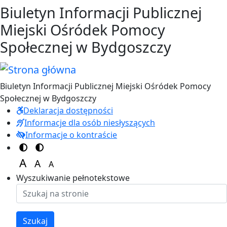
Przejdź do treści
Przejdź do menu
Biuletyn Informacji Publicznej
Miejski Ośródek Pomocy
Społecznej w Bydgoszczy
Biuletyn Informacji Publicznej Miejski Ośródek Pomocy
Społecznej w Bydgoszczy
Deklaracja dostępności
Informacje dla osób niesłyszących
Informacje o kontraście
Switch to color theme
Switch to high visibility theme
A
A
A
Set font size to 125%
Set font size to 100%
Set font size to 150%
Wyszukiwanie pełnotekstowe
Szukaj