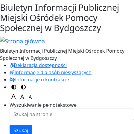
Przejdź do treści
Przejdź do menu
Biuletyn Informacji Publicznej
Miejski Ośródek Pomocy
Społecznej w Bydgoszczy
Biuletyn Informacji Publicznej Miejski Ośródek Pomocy
Społecznej w Bydgoszczy
Deklaracja dostępności
Informacje dla osób niesłyszących
Informacje o kontraście
Switch to color theme
Switch to high visibility theme
A
A
A
Set font size to 125%
Set font size to 100%
Set font size to 150%
Wyszukiwanie pełnotekstowe
Szukaj