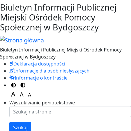
Przejdź do treści
Przejdź do menu
Biuletyn Informacji Publicznej
Miejski Ośródek Pomocy
Społecznej w Bydgoszczy
Biuletyn Informacji Publicznej Miejski Ośródek Pomocy
Społecznej w Bydgoszczy
Deklaracja dostępności
Informacje dla osób niesłyszących
Informacje o kontraście
Switch to color theme
Switch to high visibility theme
A
A
A
Set font size to 125%
Set font size to 100%
Set font size to 150%
Wyszukiwanie pełnotekstowe
Szukaj