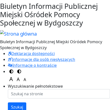
Przejdź do treści
Przejdź do menu
Biuletyn Informacji Publicznej
Miejski Ośródek Pomocy
Społecznej w Bydgoszczy
Biuletyn Informacji Publicznej Miejski Ośródek Pomocy
Społecznej w Bydgoszczy
Deklaracja dostępności
Informacje dla osób niesłyszących
Informacje o kontraście
Switch to color theme
Switch to high visibility theme
A
A
A
Set font size to 125%
Set font size to 100%
Set font size to 150%
Wyszukiwanie pełnotekstowe
Szukaj