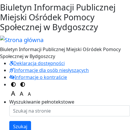
Przejdź do treści
Przejdź do menu
Biuletyn Informacji Publicznej
Miejski Ośródek Pomocy
Społecznej w Bydgoszczy
Biuletyn Informacji Publicznej Miejski Ośródek Pomocy
Społecznej w Bydgoszczy
Deklaracja dostępności
Informacje dla osób niesłyszących
Informacje o kontraście
Switch to color theme
Switch to high visibility theme
A
A
A
Set font size to 125%
Set font size to 100%
Set font size to 150%
Wyszukiwanie pełnotekstowe
Szukaj