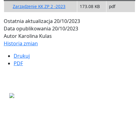
Zarządzenie KK ZP 2 -2023
173.08 KB
pdf
Ostatnia aktualizacja
20/10/2023
Data opublikowania
20/10/2023
Autor
Karolina Kulas
Historia zmian
Drukuj
PDF
ul. Ogrodowa 9
85-039 Bydgoszcz
+48 52 311 71 00