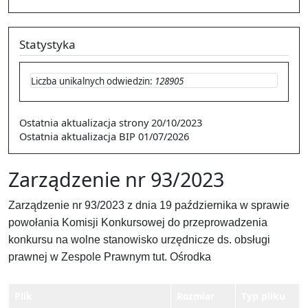
Statystyka
Liczba unikalnych odwiedzin:
128905
Ostatnia aktualizacja strony
20/10/2023
Ostatnia aktualizacja BIP
01/07/2026
Zarządzenie nr 93/2023
Zarządzenie nr 93/2023 z dnia 19 października
w sprawie
powo
ł
ania Komisji Konkursowej do przeprowadzenia
konkursu na wolne
stanowisko urz
ę
dnicze ds. obs
ł
ugi
prawnej w Zespole Prawnym tut. O
ś
rodka
Plik
Rozmiar
Typ pliku