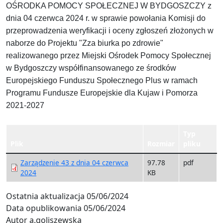
OŚRODKA POMOCY SPOŁECZNEJ W BYDGOSZCZY z
dnia 04 czerwca 2024 r. w sprawie powołania Komisji do
przeprowadzenia weryfikacji i oceny zgłoszeń złożonych w
naborze do Projektu "Zza biurka po zdrowie"
realizowanego przez Miejski Ośrodek Pomocy Społecznej
w Bydgoszczy współfinansowanego ze środków
Europejskiego Funduszu Społecznego Plus w ramach
Programu Fundusze Europejskie dla Kujaw i Pomorza
2021-2027
Typ
Plik
Rozmiar
pliku
Zarządzenie 43 z dnia 04 czerwca
97.78
pdf
2024
KB
Ostatnia aktualizacja
05/06/2024
Data opublikowania
05/06/2024
Autor
a.goliszewska