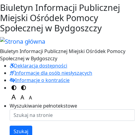
Przejdź do treści
Przejdź do menu
Biuletyn Informacji Publicznej
Miejski Ośródek Pomocy
Społecznej w Bydgoszczy
Biuletyn Informacji Publicznej Miejski Ośródek Pomocy
Społecznej w Bydgoszczy
Deklaracja dostępności
Informacje dla osób niesłyszących
Informacje o kontraście
Switch to color theme
Switch to high visibility theme
A
A
A
Set font size to 125%
Set font size to 100%
Set font size to 150%
Wyszukiwanie pełnotekstowe
Szukaj