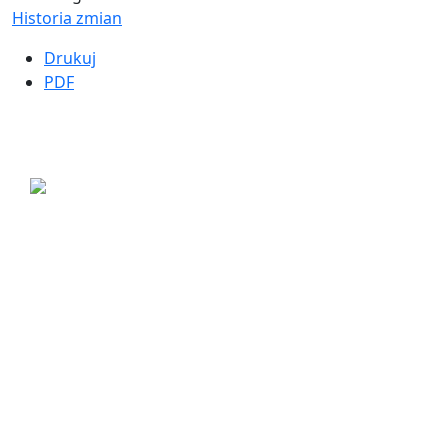
Historia zmian
Drukuj
PDF
ul. Ogrodowa 9
85-039 Bydgoszcz
+48 52 311 71 00
sekretariat@mopsbydgoszcz.pl