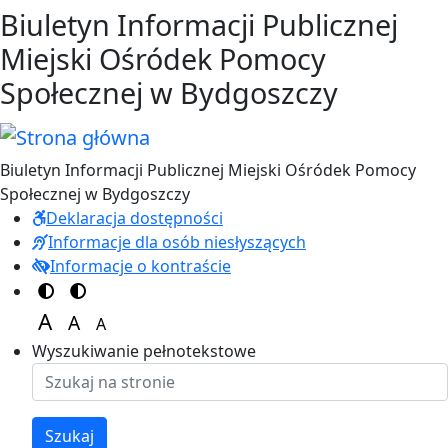
Przejdź do treści
Przejdź do menu
Biuletyn Informacji Publicznej
Miejski Ośródek Pomocy
Społecznej w Bydgoszczy
Biuletyn Informacji Publicznej Miejski Ośródek Pomocy
Społecznej w Bydgoszczy
Deklaracja dostępności
Informacje dla osób niesłyszących
Informacje o kontraście
Switch to color theme
Switch to high visibility theme
A
A
A
Set font size to 125%
Set font size to 100%
Set font size to 150%
Wyszukiwanie pełnotekstowe
Szukaj