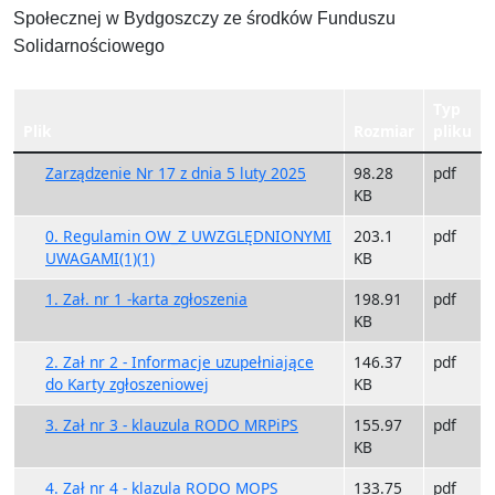
Społecznej w Bydgoszczy ze środków Funduszu
Solidarnościowego
Typ
Plik
Rozmiar
pliku
Zarządzenie Nr 17 z dnia 5 luty 2025
98.28
pdf
KB
0. Regulamin OW_Z UWZGLĘDNIONYMI
203.1
pdf
UWAGAMI(1)(1)
KB
1. Zał. nr 1 -karta zgłoszenia
198.91
pdf
KB
2. Zał nr 2 - Informacje uzupełniające
146.37
pdf
do Karty zgłoszeniowej
KB
3. Zał nr 3 - klauzula RODO MRPiPS
155.97
pdf
KB
4. Zał nr 4 - klazula RODO MOPS
133.75
pdf