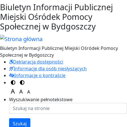
Przejdź do treści
Przejdź do menu
Biuletyn Informacji Publicznej
Miejski Ośródek Pomocy
Społecznej w Bydgoszczy
Biuletyn Informacji Publicznej Miejski Ośródek Pomocy
Społecznej w Bydgoszczy
Deklaracja dostępności
Informacje dla osób niesłyszących
Informacje o kontraście
Switch to color theme
Switch to high visibility theme
A
A
A
Set font size to 125%
Set font size to 100%
Set font size to 150%
Wyszukiwanie pełnotekstowe
Szukaj