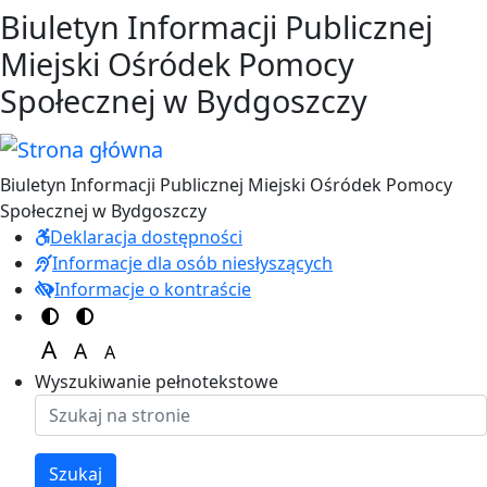
Przejdź do treści
Przejdź do menu
Biuletyn Informacji Publicznej
Miejski Ośródek Pomocy
Społecznej w Bydgoszczy
Biuletyn Informacji Publicznej Miejski Ośródek Pomocy
Społecznej w Bydgoszczy
Deklaracja dostępności
Informacje dla osób niesłyszących
Informacje o kontraście
Switch to color theme
Switch to high visibility theme
A
A
A
Set font size to 125%
Set font size to 100%
Set font size to 150%
Wyszukiwanie pełnotekstowe
Szukaj