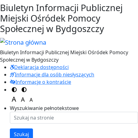
Przejdź do treści
Przejdź do menu
Biuletyn Informacji Publicznej
Miejski Ośródek Pomocy
Społecznej w Bydgoszczy
Biuletyn Informacji Publicznej Miejski Ośródek Pomocy
Społecznej w Bydgoszczy
Deklaracja dostępności
Informacje dla osób niesłyszących
Informacje o kontraście
Switch to color theme
Switch to high visibility theme
A
A
A
Set font size to 125%
Set font size to 100%
Set font size to 150%
Wyszukiwanie pełnotekstowe
Szukaj