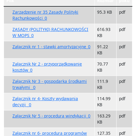
Plik
Rozmiar
pliku
Zarządzenie nr 35 Zasady Polityki
95.3 KB
pdf
Rachunkowości_0
ZASADY (POLITYKI) RACHUNKOWOŚCI
616.93
pdf
W MOPS_0
KB
Załącznik nr 1 - stawki amortyzacyjne_0
91.22
pdf
KB
Załącznik Nr 2 - przyporządkowanie
70.77
pdf
kosztów_0
KB
Załącznik Nr 3 - gospodarka środkami
111.9
pdf
trwałymi _0
KB
Załącznik nr 4- Koszty wydawania
114.99
pdf
decyzji _0
KB
Załącznik Nr 5 - procedura windykacji_0
163.29
pdf
KB
Załącznik nr 6- procedura programów
127.35
pdf