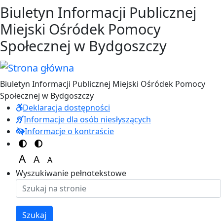
Przejdź do treści
Przejdź do menu
Biuletyn Informacji Publicznej
Miejski Ośródek Pomocy
Społecznej w Bydgoszczy
Biuletyn Informacji Publicznej Miejski Ośródek Pomocy
Społecznej w Bydgoszczy
Deklaracja dostępności
Informacje dla osób niesłyszących
Informacje o kontraście
Switch to color theme
Switch to high visibility theme
A
A
A
Set font size to 125%
Set font size to 100%
Set font size to 150%
Wyszukiwanie pełnotekstowe
Szukaj