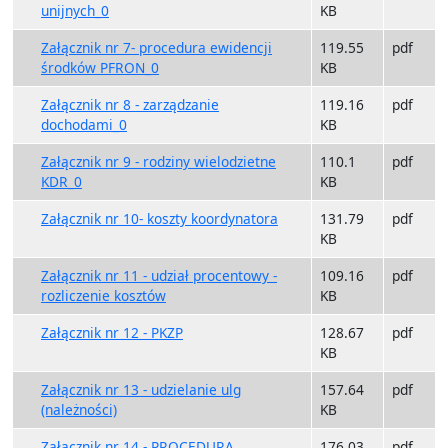
unijnych_0
KB
Załącznik nr 7- procedura ewidencji
119.55
pdf
środków PFRON_0
KB
Załącznik nr 8 - zarządzanie
119.16
pdf
dochodami_0
KB
Załącznik nr 9 - rodziny wielodzietne
110.1
pdf
KDR_0
KB
Załącznik nr 10- koszty koordynatora
131.79
pdf
KB
Załącznik nr 11 - udział procentowy -
109.16
pdf
rozliczenie kosztów
KB
Załącznik nr 12 - PKZP
128.67
pdf
KB
Załącznik nr 13 - udzielanie ulg
157.64
pdf
(należności)
KB
Załącznik nr 14 - PROCEDURA
176.03
pdf