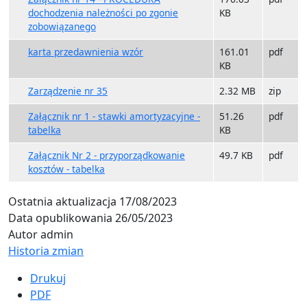
dochodzenia należności po zgonie
KB
zobowiązanego
karta przedawnienia wzór
161.01
pdf
KB
Zarządzenie nr 35
2.32 MB
zip
Załącznik nr 1 - stawki amortyzacyjne -
51.26
pdf
tabelka
KB
Załącznik Nr 2 - przyporządkowanie
49.7 KB
pdf
kosztów - tabelka
Ostatnia aktualizacja
17/08/2023
Data opublikowania
26/05/2023
Autor
admin
Historia zmian
Drukuj
PDF