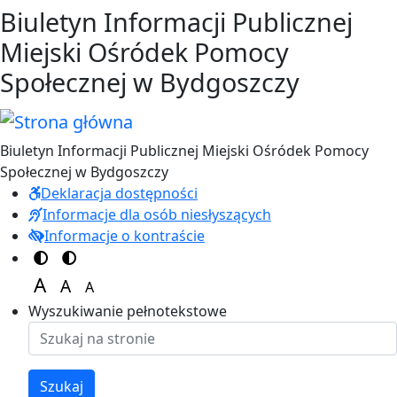
Przejdź do treści
Przejdź do menu
Biuletyn Informacji Publicznej
Miejski Ośródek Pomocy
Społecznej w Bydgoszczy
Biuletyn Informacji Publicznej Miejski Ośródek Pomocy
Społecznej w Bydgoszczy
Deklaracja dostępności
Informacje dla osób niesłyszących
Informacje o kontraście
Switch to color theme
Switch to high visibility theme
A
A
A
Set font size to 125%
Set font size to 100%
Set font size to 150%
Wyszukiwanie pełnotekstowe
Szukaj