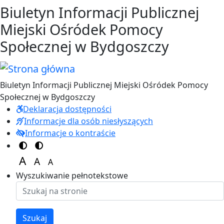
Przejdź do treści
Przejdź do menu
Biuletyn Informacji Publicznej
Miejski Ośródek Pomocy
Społecznej w Bydgoszczy
Biuletyn Informacji Publicznej Miejski Ośródek Pomocy
Społecznej w Bydgoszczy
Deklaracja dostępności
Informacje dla osób niesłyszących
Informacje o kontraście
Switch to color theme
Switch to high visibility theme
A
A
A
Set font size to 125%
Set font size to 100%
Set font size to 150%
Wyszukiwanie pełnotekstowe
Szukaj