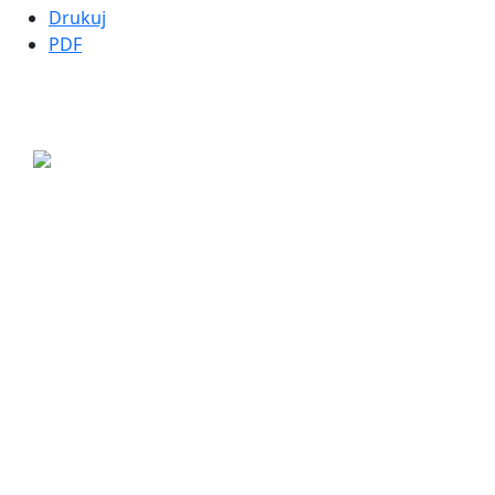
Drukuj
PDF
ul. Ogrodowa 9
85-039 Bydgoszcz
+48 52 311 71 00
sekretariat@mopsbydgoszcz.pl
© Wszystkie prawa zastrzeżone, Biuletyn Informacji Publicznej