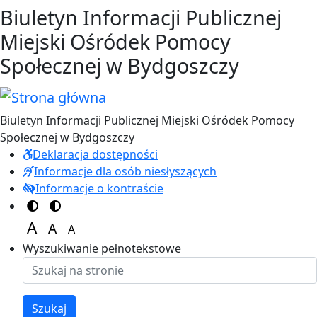
Przejdź do treści
Przejdź do menu
Biuletyn Informacji Publicznej
Miejski Ośródek Pomocy
Społecznej w Bydgoszczy
Biuletyn Informacji Publicznej Miejski Ośródek Pomocy
Społecznej w Bydgoszczy
Deklaracja dostępności
Informacje dla osób niesłyszących
Informacje o kontraście
Switch to color theme
Switch to high visibility theme
A
A
A
Set font size to 125%
Set font size to 100%
Set font size to 150%
Wyszukiwanie pełnotekstowe
Szukaj