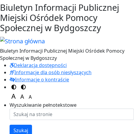
Przejdź do treści
Przejdź do menu
Biuletyn Informacji Publicznej
Miejski Ośródek Pomocy
Społecznej w Bydgoszczy
Biuletyn Informacji Publicznej Miejski Ośródek Pomocy
Społecznej w Bydgoszczy
Deklaracja dostępności
Informacje dla osób niesłyszących
Informacje o kontraście
Switch to color theme
Switch to high visibility theme
A
A
A
Set font size to 125%
Set font size to 100%
Set font size to 150%
Wyszukiwanie pełnotekstowe
Szukaj