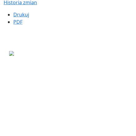
Historia zmian
Drukuj
PDF
ul. Ogrodowa 9
85-039 Bydgoszcz
+48 52 311 71 00
sekretariat@mopsbydgoszcz.pl