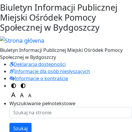
Przejdź do treści
Przejdź do menu
Biuletyn Informacji Publicznej
Miejski Ośródek Pomocy
Społecznej w Bydgoszczy
Biuletyn Informacji Publicznej Miejski Ośródek Pomocy
Społecznej w Bydgoszczy
Deklaracja dostępności
Informacje dla osób niesłyszących
Informacje o kontraście
Switch to color theme
Switch to high visibility theme
A
A
A
Set font size to 125%
Set font size to 100%
Set font size to 150%
Wyszukiwanie pełnotekstowe
Szukaj