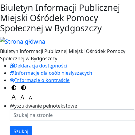
Przejdź do treści
Przejdź do menu
Biuletyn Informacji Publicznej
Miejski Ośródek Pomocy
Społecznej w Bydgoszczy
Biuletyn Informacji Publicznej Miejski Ośródek Pomocy
Społecznej w Bydgoszczy
Deklaracja dostępności
Informacje dla osób niesłyszących
Informacje o kontraście
Switch to color theme
Switch to high visibility theme
A
A
A
Set font size to 125%
Set font size to 100%
Set font size to 150%
Wyszukiwanie pełnotekstowe
Szukaj