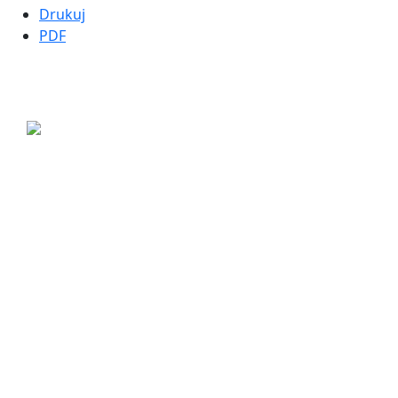
Drukuj
PDF
ul. Ogrodowa 9
85-039 Bydgoszcz
+48 52 311 71 00
sekretariat@mopsbydgoszcz.pl
© Wszystkie prawa zastrzeżone, Biuletyn Informacji Publicznej