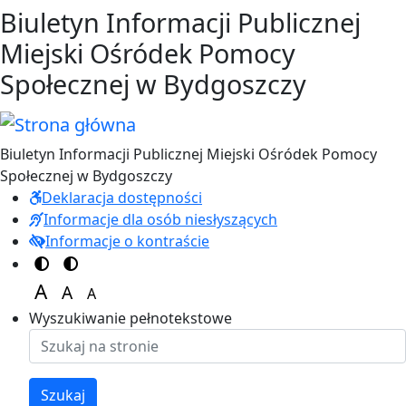
Przejdź do treści
Przejdź do menu
Biuletyn Informacji Publicznej
Miejski Ośródek Pomocy
Społecznej w Bydgoszczy
Biuletyn Informacji Publicznej Miejski Ośródek Pomocy
Społecznej w Bydgoszczy
Deklaracja dostępności
Informacje dla osób niesłyszących
Informacje o kontraście
Switch to color theme
Switch to high visibility theme
A
A
A
Set font size to 125%
Set font size to 100%
Set font size to 150%
Wyszukiwanie pełnotekstowe
Szukaj