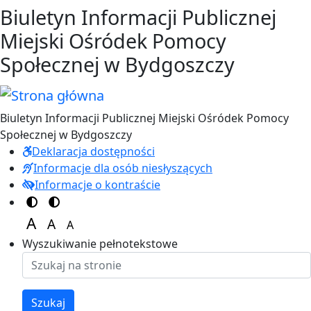
Przejdź do treści
Przejdź do menu
Biuletyn Informacji Publicznej
Miejski Ośródek Pomocy
Społecznej w Bydgoszczy
Biuletyn Informacji Publicznej Miejski Ośródek Pomocy
Społecznej w Bydgoszczy
Deklaracja dostępności
Informacje dla osób niesłyszących
Informacje o kontraście
Switch to color theme
Switch to high visibility theme
A
A
A
Set font size to 125%
Set font size to 100%
Set font size to 150%
Wyszukiwanie pełnotekstowe
Szukaj