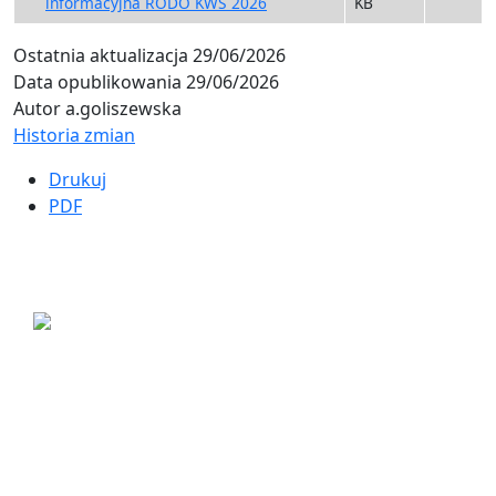
informacyjna RODO KWS 2026
KB
Ostatnia aktualizacja
29/06/2026
Data opublikowania
29/06/2026
Autor
a.goliszewska
Historia zmian
Drukuj
PDF
ul. Ogrodowa 9
85-039 Bydgoszcz
+48 52 311 71 00
sekretariat@mopsbydgoszcz.pl