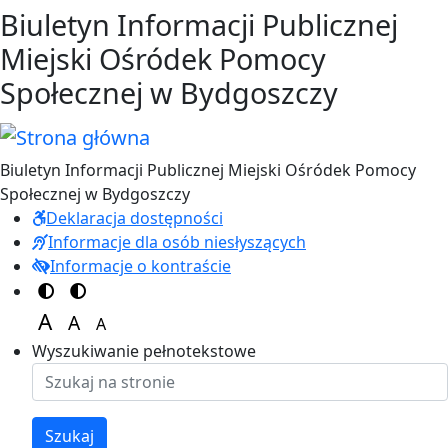
Przejdź do treści
Przejdź do menu
Biuletyn Informacji Publicznej
Miejski Ośródek Pomocy
Społecznej w Bydgoszczy
Biuletyn Informacji Publicznej Miejski Ośródek Pomocy
Społecznej w Bydgoszczy
Deklaracja dostępności
Informacje dla osób niesłyszących
Informacje o kontraście
Switch to color theme
Switch to high visibility theme
A
A
A
Set font size to 125%
Set font size to 100%
Set font size to 150%
Wyszukiwanie pełnotekstowe
Szukaj